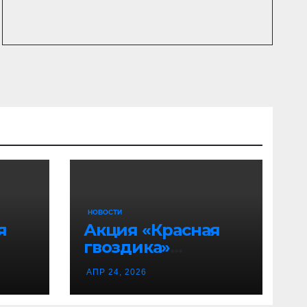
НОВОСТИ
я
Акция «Красная
гвоздика»
продолжается!
АПР 24, 2026