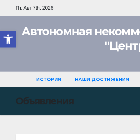
Перейти
Пт. Авг 7th, 2026
к
содержимому
Автономная некомм
Открыть панель инструмент
"Цент
ИСТОРИЯ
НАШИ ДОСТИЖЕНИЯ
Объявления