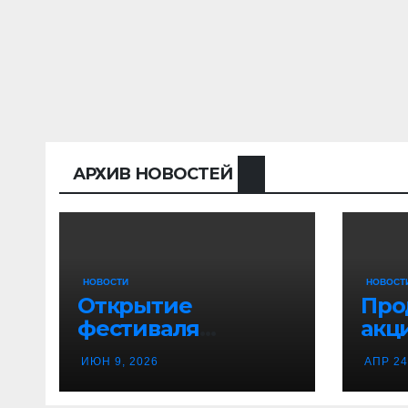
АРХИВ НОВОСТЕЙ
НОВОСТИ
НОВОСТ
Открытие
Про
фестиваля
акц
«Танцевальная
гво
ИЮН 9, 2026
АПР 24
канитель»
Вор