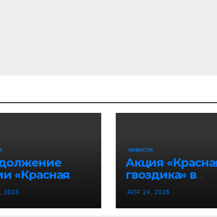
И
НОВОСТИ
должение
Акция «Красна
ии «Красная
гвоздика» в
здика» в
Воронежской
, 2026
АПР 24, 2026
онеже!
области!