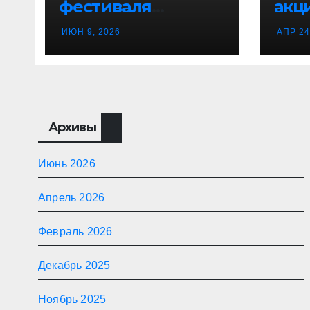
фестиваля
акц
«Танцевальная
гво
ИЮН 9, 2026
АПР 24
канитель»
Вор
Архивы
Июнь 2026
Апрель 2026
Февраль 2026
Декабрь 2025
Ноябрь 2025