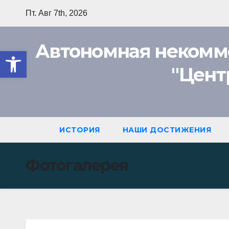
Перейти
Пт. Авг 7th, 2026
к
содержимому
Автономная некомм
Открыть панель инструмент
"Цент
ИСТОРИЯ
НАШИ ДОСТИЖЕНИЯ
Фотогалерея