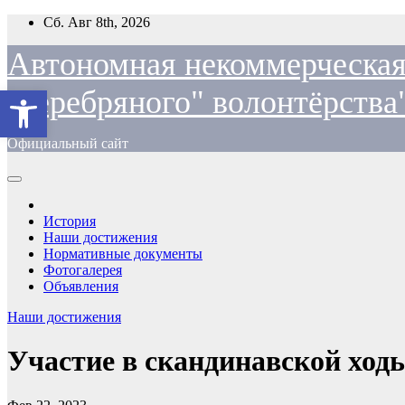
Перейти
Сб. Авг 8th, 2026
к
содержимому
Автономная некоммерческая
Открыть панель инструментов
"cеребряного" волонтёрства
Официальный сайт
История
Наши достижения
Нормативные документы
Фотогалерея
Объявления
Наши достижения
Участие в скандинавской ход