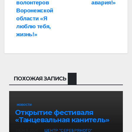
по
волонтеров
авария!»
записям
Воронежской
области «Я
люблю тебя,
жизнь!»
ПОХОЖАЯ ЗАПИСЬ
НОВОСТИ
Открытие фестиваля
«Танцевальная канитель»
ИЮН 9, 2026
ЦЕНТР "СЕРЕБРЯНОГО"