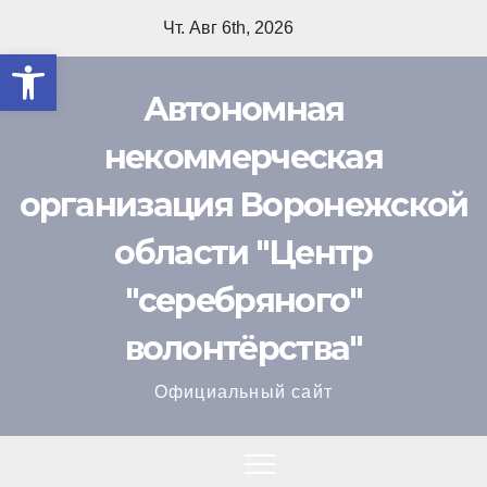
Перейти
Чт. Авг 6th, 2026
к
Открыть панель инструмент
содержимому
Автономная
некоммерческая
организация Воронежской
области "Центр
"cеребряного"
волонтёрства"
Официальный сайт