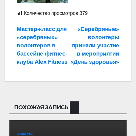
Количество просмотров
379
Навигация
Мастер-класс для
«Серебряные»
«серебряных»
волонтеры
по
волонтеров в
приняли участие
записям
бассейне фитнес-
в мероприятии
клуба Alex Fitness
«День здоровья»
ПОХОЖАЯ ЗАПИСЬ
НОВОСТИ