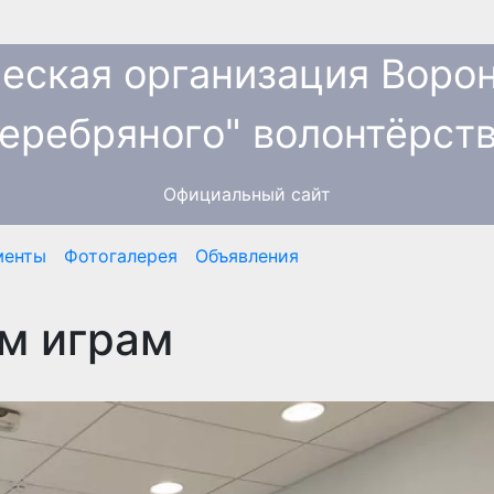
еская организация Ворон
тов
cеребряного" волонтёрств
Официальный сайт
менты
Фотогалерея
Объявления
м играм