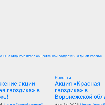
ены на открытие штаба общественной поддержки «Единой России»
Новости
жение акции
Акция «Красная
ая гвоздика» в
гвоздика» в
же!
Воронежской обл
26
Центр "серебряного"
Апр 24, 2026
Центр "сереб