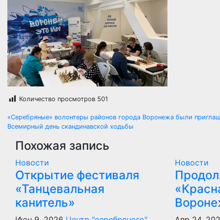
Количество просмотров
501
Навигация
«Серебряные» волонтеры районов города Воронежа были приглаш
Всемирный день скандинавской ходьбы
по
Похожая запись
записям
Новости
Новости
Открытие фестиваля
Продол
«Танцевальная
«Красн
канитель»
Вороне
Июн 9, 2026
Центр "серебряного"
Апр 24, 20