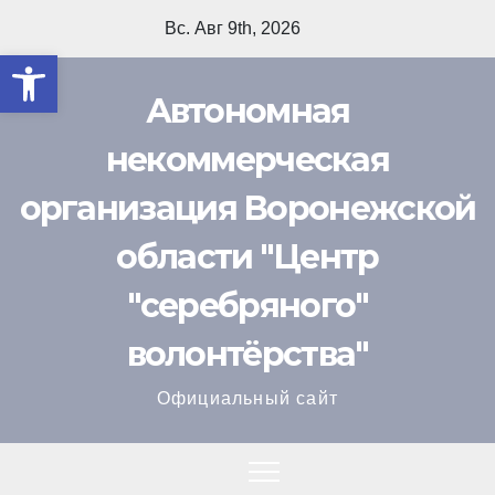
Перейти
Вс. Авг 9th, 2026
к
Открыть панель инструмент
содержимому
Автономная
некоммерческая
организация Воронежской
области "Центр
"cеребряного"
волонтёрства"
Официальный сайт