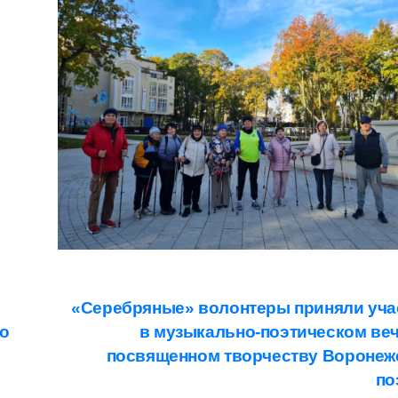
«Серебряные» волонтеры приняли уча
го
в музыкально-поэтическом веч
посвященном творчеству Воронеж
по