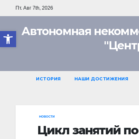
Перейти
Пт. Авг 7th, 2026
к
содержимому
Автономная некомм
Открыть панель инструмент
"Цент
ИСТОРИЯ
НАШИ ДОСТИЖЕНИЯ
НОВОСТИ
Цикл занятий по