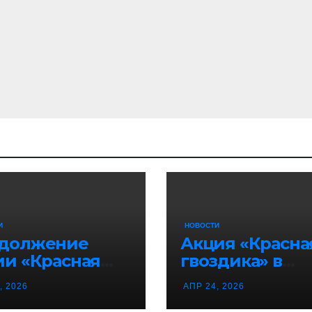
И
НОВОСТИ
должение
Акция «Красна
ии «Красная
гвоздика» в
здика» в
Воронежской
, 2026
АПР 24, 2026
онеже!
области!