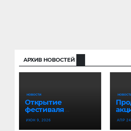
АРХИВ НОВОСТЕЙ
НОВОСТИ
НОВОСТ
Открытие
Про
фестиваля
акц
«Танцевальная
гво
ИЮН 9, 2026
АПР 24
канитель»
Вор