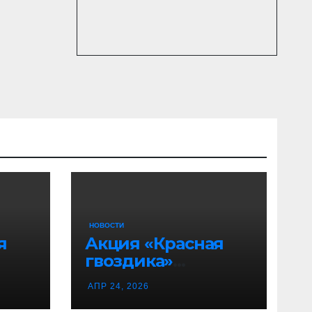
НОВОСТИ
я
Акция «Красная
гвоздика»
продолжается!
АПР 24, 2026