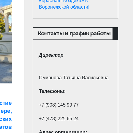
«Красная гвоздика» в
Воронежской области!
Контакты и график работы
Директор
Смирнова Татьяна Васильевна
Телефоны:
стие
+7 (908) 145 99 77
ере,
ских
+7 (473) 225 65 24
этов
Адрес
организации: