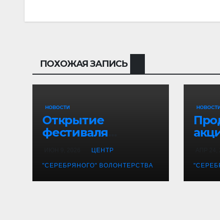
ПОХОЖАЯ ЗАПИСЬ
НОВОСТИ
НОВОСТ
Открытие
Про
фестиваля
акц
«Танцевальная
гвоз
ИЮН 9, 2026
ЦЕНТР
АПР 24,
канитель»
Вор
"СЕРЕБРЯНОГО" ВОЛОНТЕРСТВА
"СЕРЕБ