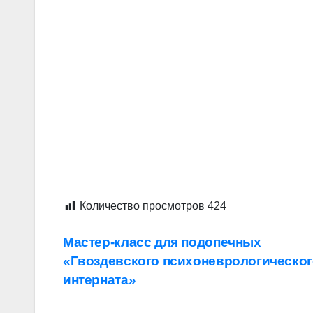
Количество просмотров
424
Навигация
Мастер-класс для подопечных
«Гвоздевского психоневрологическо
по
интерната»
записям