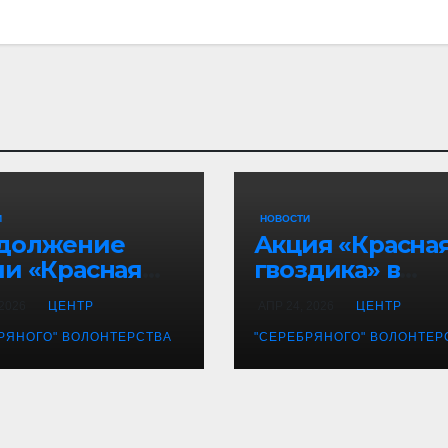
И
НОВОСТИ
должение
Акция «Красна
ии «Красная
гвоздика» в
дика» в
Воронежской
 2026
ЦЕНТР
АПР 24, 2026
ЦЕНТР
онеже!
области!
РЯНОГО" ВОЛОНТЕРСТВА
"СЕРЕБРЯНОГО" ВОЛОНТЕР