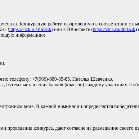
разместить Конкурсную работу, оформленную в соответствии с в
и» (
https://clck.ru/Yms8k
) или в ВКонтакте (
https://clck.ru/36dAik
)
едующую информацию:
и).
по телефону: +7(906)-680-85-85, Наталья Шевченко.
ы, путем выставления баллов (классов) каждому участнику. По
лектронном виде. В каждой номинации определяются победители
лами проведения конкурса, дают согласие на размещение своег