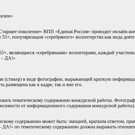
жизни»
«Старшее поколение» ВПП «Единая Россия» проводит онлайн-кон
 55+, популяризация «серебряного» волонтерства как вида деяте
 55+, являющиеся «серебряными» волонтерами, каждый участник
 – ДА!»
зи (стикер) в виде фотографии, выражающей краткую информац
 размещена как в кадре, так и вне его.
овать тематическому содержанию конкурсной работы. Фотографи
ависимости от информационного содержания конкурсной работы)
ескому содержанию может быть: эмоцией, кратким ответом, прив
– ДА!» по тематическому содержанию должна выражать отношени