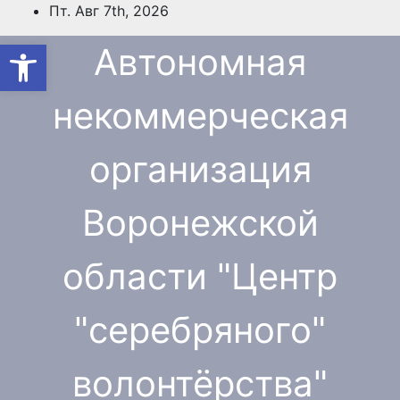
Перейти
Пт. Авг 7th, 2026
к
Открыть панель инструмен
Автономная
содержимому
некоммерческая
организация
Воронежской
области "Центр
"cеребряного"
волонтёрства"