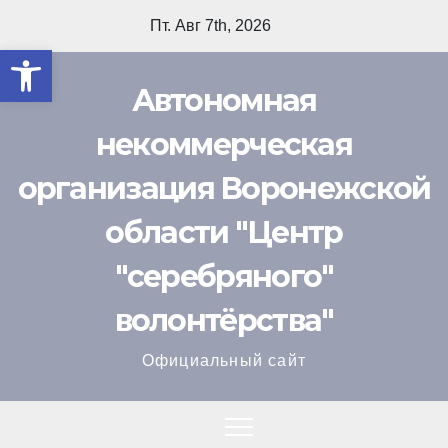
Перейти
Пт. Авг 7th, 2026
к
Открыть панель инструмент
содержимому
Автономная
некоммерческая
организация Воронежской
области "Центр
"cеребряного"
волонтёрства"
Официальный сайт