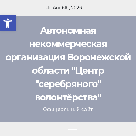
Перейти
Чт. Авг 6th, 2026
к
Открыть панель инструмент
содержимому
Автономная
некоммерческая
организация Воронежской
области "Центр
"cеребряного"
волонтёрства"
Официальный сайт