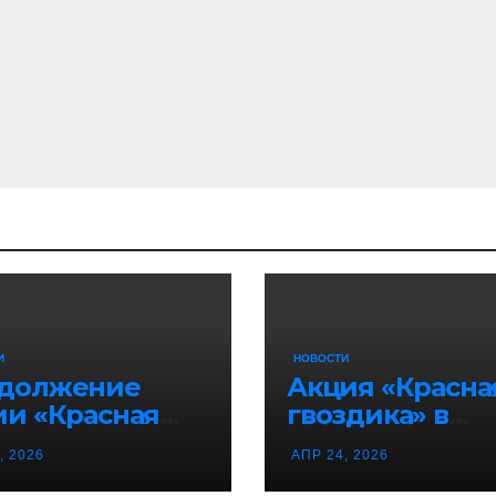
И
НОВОСТИ
должение
Акция «Красна
ии «Красная
гвоздика» в
здика» в
Воронежской
, 2026
АПР 24, 2026
онеже!
области!