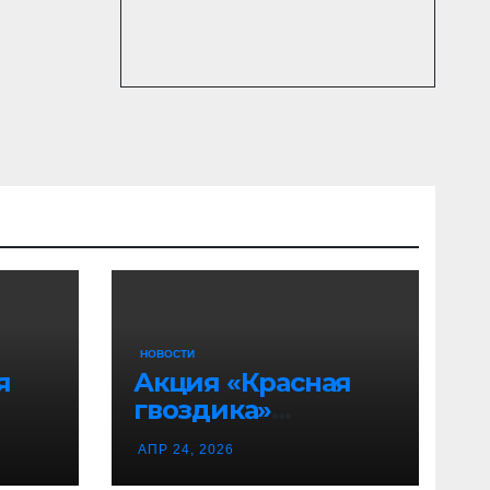
НОВОСТИ
я
Акция «Красная
гвоздика»
продолжается!
АПР 24, 2026