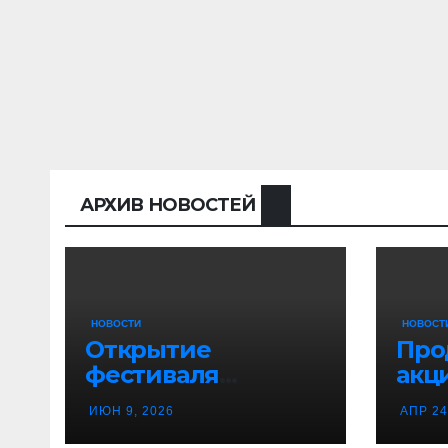
АРХИВ НОВОСТЕЙ
НОВОСТИ
НОВОСТ
Открытие
Про
фестиваля
акц
«Танцевальная
гво
ИЮН 9, 2026
АПР 24
канитель»
Вор