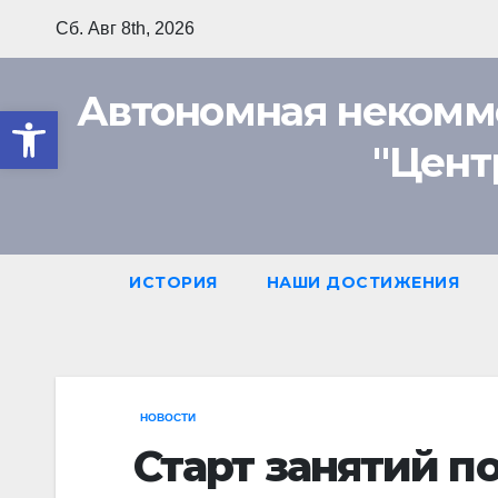
Перейти
Сб. Авг 8th, 2026
к
содержимому
Автономная некомм
Открыть панель инструмент
"Цент
ИСТОРИЯ
НАШИ ДОСТИЖЕНИЯ
НОВОСТИ
Старт занятий п