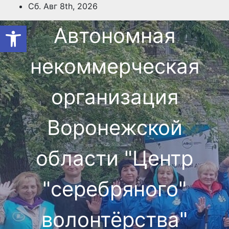
Перейти
Сб. Авг 8th, 2026
к
Открыть панель инструмен
Автономная
содержимому
некоммерческая
организация
Воронежской
области "Центр
"cеребряного"
волонтёрства"