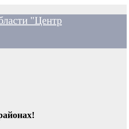
бласти "Центр
районах!