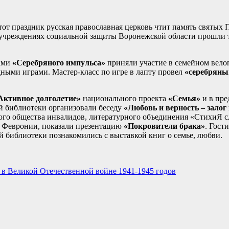
этот праздник русская православная церковь чтит память святых
в учреждениях социальной защиты Воронежской области прошли 
рами
«Серебряного импульса»
приняли участие в семейном велоп
ными играми. Мастер-класс по игре в лапту провел
«серебряны
Активное долголетие»
национального проекта
«Семья»
и в пре
й библиотеки организовали беседу
«Любовь и верность – залог
ого общества инвалидов, литературного объединения «СтихиЯ с
 Февронии, показали презентацию
«Покровители брака»
. Гост
й библиотеки познакомились с выставкой книг о семье, любви.
в Великой Отечественной войне 1941-1945 годов