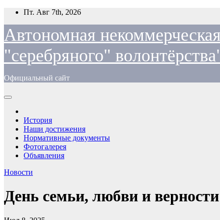
Перейти
Пт. Авг 7th, 2026
к
содержимому
Автономная некоммерческая
"cеребряного" волонтёрства
Официальный сайт
История
Наши достижения
Нормативные документы
Фотогалерея
Объявления
Новости
День семьи, любви и верност