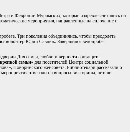
 Петра и Февронии Муромских, которые издревле считались на
тематические мероприятия, направленные на сплочение и
робеге. Три поколения объединились, чтобы преодолеть
й»
волонтер Юрий Савлюк. Завершился велопробег
ддверии Дня семьи, любви и верности соцзащита
 крепкой семьи»
для посетителей Центра социальной
лова», Поворинского женсовета. Библиотекари рассказали о
и мероприятия отвечали на вопросы викторины, читали